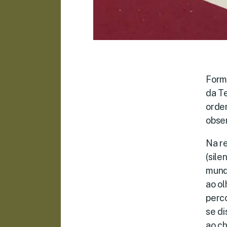
Form
da Te
orde
obse
Na r
(sile
mund
ao ol
perco
se di
ao c