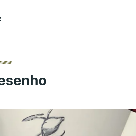
z
esenho