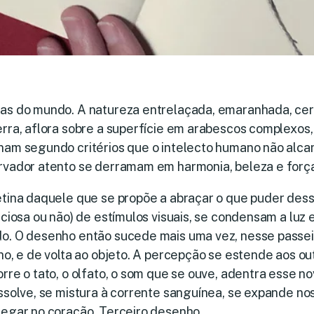
as do mundo. A natureza entrelaçada, emaranhada, cer
rra, aflora sobre a superfície em arabescos complexos,
nam segundo critérios que o intelecto humano não alca
rvador atento se derramam em harmonia, beleza e força
etina daquele que se propõe a abraçar o que puder des
nciosa ou não) de estímulos visuais, se condensam a luz
o. O desenho então sucede mais uma vez, nesse passei
ho, e de volta ao objeto. A percepção se estende aos ou
rre o tato, o olfato, o som que se ouve, adentra esse no
ssolve, se mistura à corrente sanguínea, se expande n
hegar no coração. Terceiro desenho.