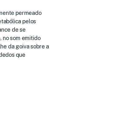
tamente permeado
tabólica pelos
ance de se
, no som emitido
lhe da goiva sobre a
 dedos que