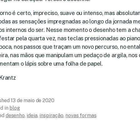
torno é certo, impreciso, suave ou intenso, mas absolu
todas as sensações impregnadas ao longo da jornada me
os internos do ser. Nesse momento o desenho tem a ch
estar pela quarta vez, nas teclas pressionadas ao piano
boca, nos passos que traçam um novo percurso, no enta
ira, nas mãos que manipulam um pedaço de argila, nos
mentam o lápis sobre uma folha de papel.
 Krantz
ished
13 de maio de 2020
d in
blog
ed
desenho
,
ideia
,
inspiração
,
novas formas