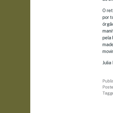
O re
por 
órgã
manif
pela 
made
movi
Julia
Publ
Poste
Tagg