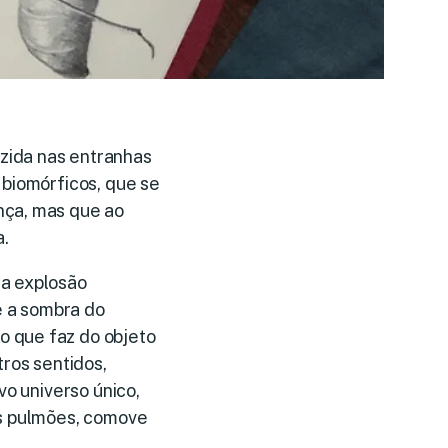
zida nas entranhas
 biomórficos, que se
nça, mas que ao
.
sa explosão
 e a sombra do
o que faz do objeto
tros sentidos,
vo universo único,
os pulmões, comove