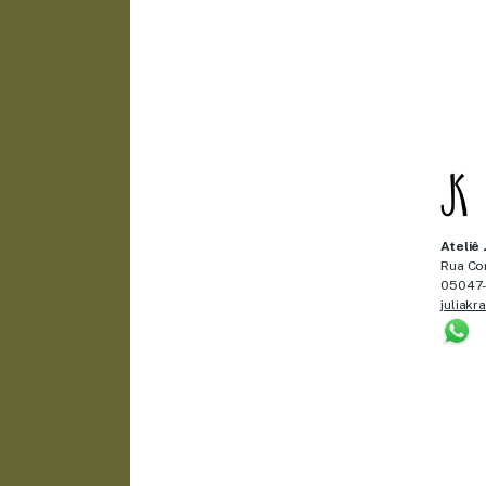
Ateliê 
Rua Cor
05047-0
juliakr