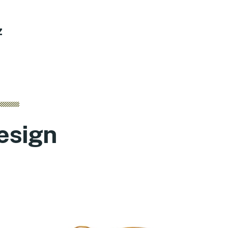
z
esign