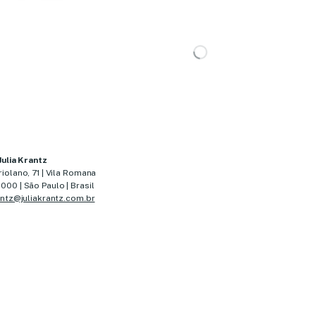
CARREGANDO…
Julia Krantz
iolano, 71 | Vila Romana
00 | São Paulo | Brasil
antz@juliakrantz.com.br