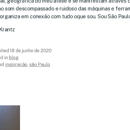
al, geográfica do meu ateliê e se manifestam através d
ao som descompassado e ruidoso das máquinas e ferra
eorganiza em conexão com tudo oque sou. Sou São Paul
 Krantz
ished
18 de junho de 2020
d in
blog
ed
inspiração
,
são Paulo