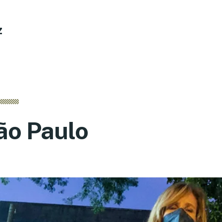
z
ão Paulo