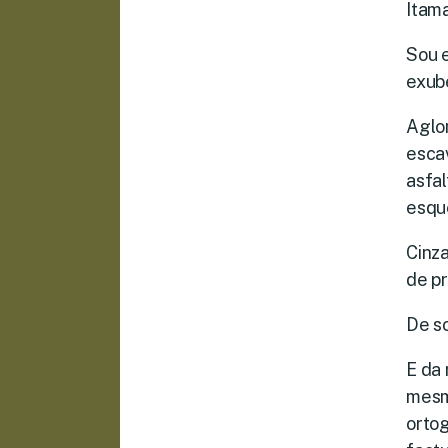
Itam
Sou e
exub
Aglo
esca
asfa
esqu
Cinz
de p
De so
E da
mesm
ortog