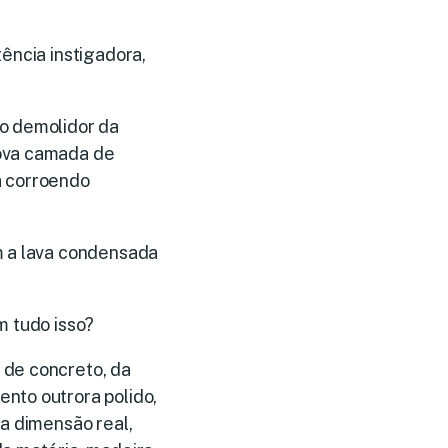
ência instigadora,
do demolidor da
nova camada de
a corroendo
m a lava condensada
m tudo isso?
 de concreto, da
nto outrora polido,
 a dimensão real,