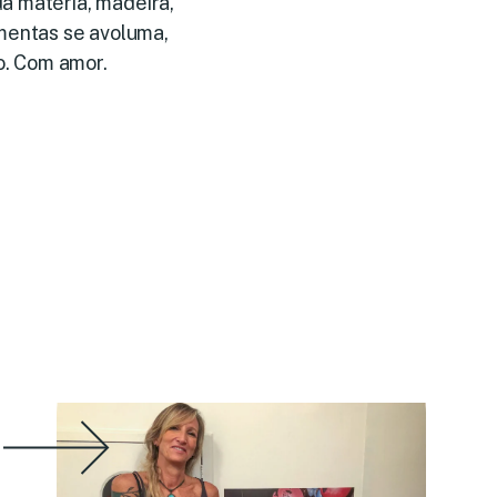
a matéria, madeira,
mentas se avoluma,
o. Com amor.