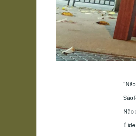
“Não
São P
Não 
É ide