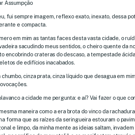
ar Assumpção
u, fui sempre imagem, reflexo exato, inexato, dessa pot
erante e compacta.
mero em mim as tantas faces desta vasta cidade, o ruí
vadeira sacudindo meus sentidos, o cheiro quente da 
lto encobrindo crateras do descaso, a tempestade ácid
eletos de edifícios inacabados.
a chumbo, cinza prata, cinza líquido que desagua em mi
rovocações.
lavanco a cidade me pergunta: e aí? Vai fazer o que co
 mesma maneira como a era brota do vinco da rachadura
a forma que as raízes da seringueira estouram o pavime
onal e limpo, da minha mente as ideias saltam, invadem