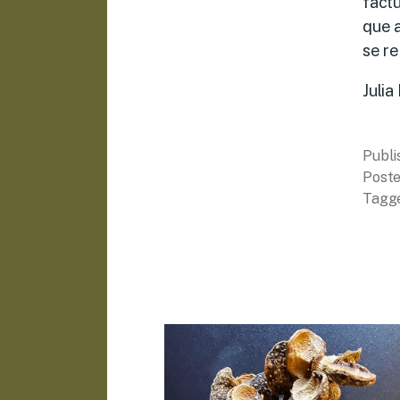
factu
que 
se r
Julia
Publ
Poste
Tagg