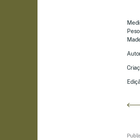
Medi
Peso 
Made
Autor
Cria
Ediçã
Publ