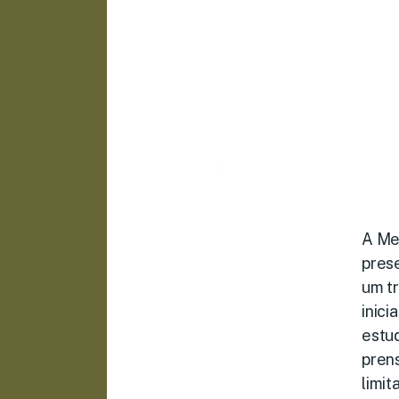
A Me
prese
um tr
inic
estud
pren
limit