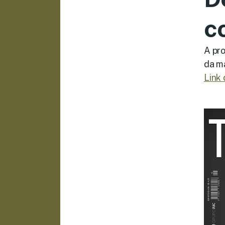
c
A pro
da m
Link 