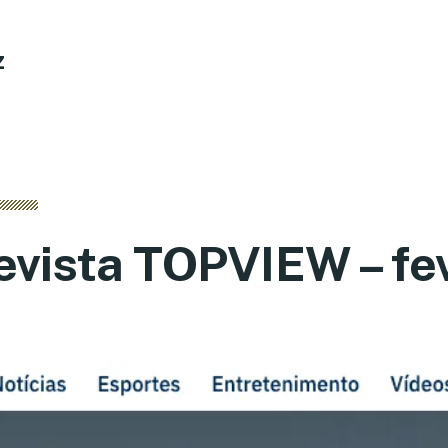
z
evista TOPVIEW – fe